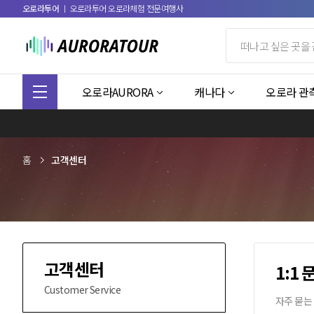
오로라투어
ㅣ 오로라투어 오로라체험 전문여행사
오로라AURORA
캐나다
오로라 관
홈
고객센터
고객센터
1:1 
Customer Service
자주 묻는