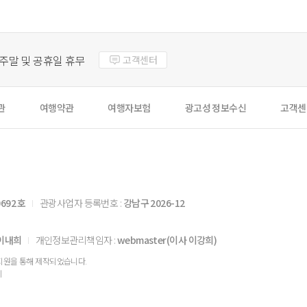
주말 및 공휴일 휴무
고객센터
관
여행약관
여행자보험
광고성 정보수신
고객센
692 호
관광사업자 등록번호 :
강남구 2026-12
이내희
개인정보관리책임자 :
webmaster(이사 이강희)
지원을 통해 제작되었습니다.
지