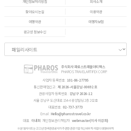
개인정보처리방침
회사소개
찾아오시는길
이용약관
여행약관
여행자보험
광고성 정보수신
주식회사 파로스트래블아티팩스
PHAROS TRAVELARTIFEX CORP.
사업자 등록번호 :
101-86-27795
통신판매업신고 :
제 2026-서울강남-00692 호
관광사업자 등록번호 :
강남구 2026-12
서울 강남구 도산대로 154-4 광성빌딩 2층 202호
대표번호 :
02-737-3773
Email :
Hello@pharostravel.co.kr
대표 :
이내희
개인정보관리책임자 :
webmaster(이사 이강희)
※본 웹사이트는 2021년 한국관광공사가 주관한 관광기업 혁신바우처 사업의 대형바우처