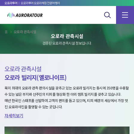
오로라투어
ㅣ 오로라투어 오로라체험 전문여행사
홈
오로라 관측시설
오로라 관측시설
검증된 오로라 관측시설 정보입니다.
오로라 관측시설
오로라 빌리지(옐로나이프)
블
는
북미 최대의 오로라 관측 편의시설을 갖추고 있는 오로라 빌리지는 동시에 350명을 수용할
옐
 둘
수 있는 넓은 부지와 선주민의 티피를 형상화 한 야외 캠프 빌리지를 갖추고 있습니다.
수
곳입
매년 한국인 스태프를 선발하여 고객의 편의를 돕고 있으며, 티피 배경의 세상에서 가장 멋
러
루
진 오로라사진을 촬영할 수 있는 곳입니다.
니
하
자세히보기
자