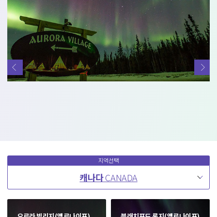
지역선택
캐나다
CANADA
오로라 빌리지(옐로나이프)
블래치포드 롯지(옐로나이프)