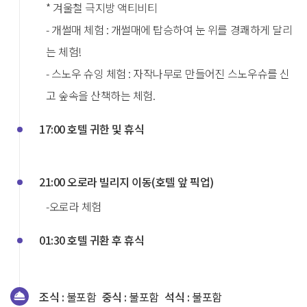
* 겨울철 극지방 액티비티
- 개썰매 체험 : 개썰매에 탑승하여 눈 위를 경쾌하게 달리
는 체험!
- 스노우 슈잉 체험 : 자작나무로 만들어진 스노우슈를 신
고 숲속을 산책하는 체험.
17:00 호텔 귀한 및 휴식
21:00 오로라 빌리지 이동(호텔 앞 픽업)
-오로라 체험
01:30 호텔 귀환 후 휴식
조식 :
불포함
중식 :
불포함
석식 :
불포함