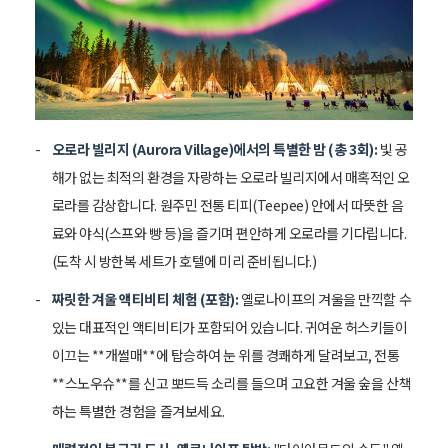
오로라 빌리지 (Aurora Village)에서의 특별한 밤 (총 3회):
빛 공
해가 없는 최적의 환경을 자랑하는 오로라 빌리지에서 매혹적인 오
로라를 감상합니다. 원주민 전통 티피(Teepee) 안에서 따뜻한 음
료와 야식(스프와 빵 등)을 즐기며 편안하게 오로라를 기다립니다.
(도착 시 방한복 세트가 호텔에 미리 준비됩니다.)
짜릿한 겨울 액티비티 체험 (포함):
옐로나이프의 겨울을 만끽할 수
있는 대표적인 액티비티가 포함되어 있습니다. 귀여운 허스키들이
이끄는 **개썰매**에 탑승하여 눈 위를 경쾌하게 달려보고, 전통
**스노우슈**를 신고 뽀드득 소리를 들으며 고요한 겨울 숲을 산책
하는 특별한 경험을 즐겨보세요.