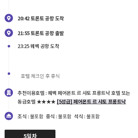
20:42 토론토 공항 도착
21:55 토론토 공항 출발
23:25 퀘벡 공항 도착
호텔 체크인 후 휴식
추천이용호텔 :
퀘벡 페어몬트 르 샤토 프롱트낙 호텔 또는
동급호텔 ★★★★
[5성급] 페어몬트 르 샤토 프롱트낙
조식 :
불포함
중식 :
불포함
석식 :
불포함
5일차