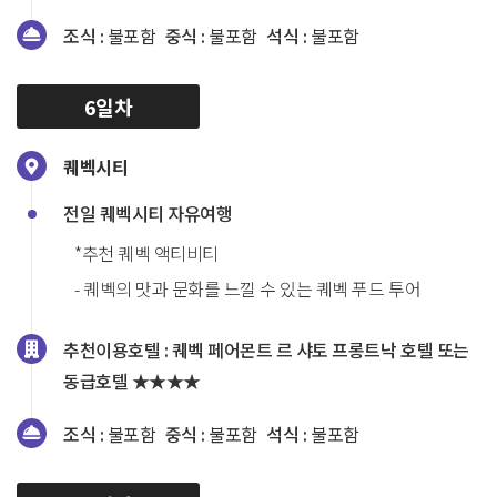
조식 :
불포함
중식 :
불포함
석식 :
불포함
6일차
퀘벡시티
전일 퀘벡시티 자유여행
*추천 퀘벡 액티비티
- 퀘벡의 맛과 문화를 느낄 수 있는 퀘벡 푸드 투어
추천이용호텔 :
퀘벡 페어몬트 르 샤토 프롱트낙 호텔 또는
동급호텔 ★★★★
조식 :
불포함
중식 :
불포함
석식 :
불포함