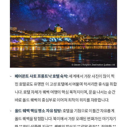
페어몬트 샤토 프롱트낙 호텔 숙박:
세계에서 가장 사진이 많이 찍
힌 호텔로도 유명한 이 고성 호텔에서 머물며 럭셔리한 휴식을 취합
니다. 호텔 자체가 퀘벡 여행의 핵심 목적지이며, 문을 나서는 순간
바로 올드 퀘벡의 중심부로 이어져 최적의 위치를 자랑합니다.
올드 퀘벡 핵심 명소 자유 탐방:
호텔을 기점으로 이틀간 자유롭게
올드 퀘벡을 탐험합니다. 북미에서 가장 오래된 번화가인 아기자기
한 **프티 샹플랭 지구**, 퀘벡의 발상지 **로얄 광장**, 장엄한 **